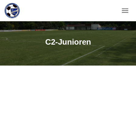
N
A
V
I
G
C2-Junioren
A
T
I
O
N
U
M
S
C
H
A
L
T
E
N